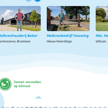
elkveehouderij Beker
Melkveebedrijf Houwing
Mts. M
ortenoever, Brummen
Nieuw-Weerdinge
Wilsum