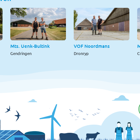
Mts. Uenk-Bultink
VOF Noordmans
M
Gendringen
Dronryp
C