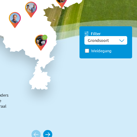
Filter
Grondsoort
Weidegang
uders
e
raal