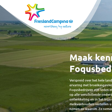
Maak ken
Foqusbedr
Verspreid over het hele lan
ervaring met broeikasgasred
Foqusbedrijven zijn leden-
op alle verschillende onde
ontwikkeling en in het bijz
melkveehouders vertellen u
nemen en waarom. Ze nemen 