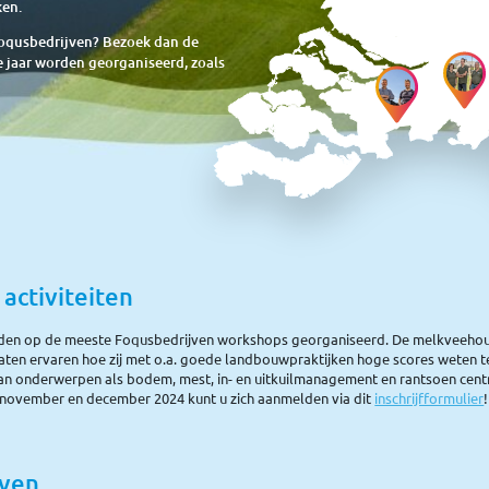
ken.
Foqusbedrijven? Bezoek dan de
e jaar worden georganiseerd, zoals
ctiviteiten
rden op de meeste Foqusbedrijven workshops georganiseerd. De melkveeho
laten ervaren hoe zij met o.a. goede landbouwpraktijken hoge scores weten t
 van onderwerpen als bodem, mest, in- en uitkuilmanagement en rantsoen cent
 november en december 2024 kunt u zich aanmelden via dit
inschrijfformulier
!
jven