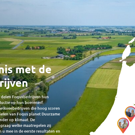
nis met de
ijven
d delen Foqusbedrijven hun
uctie op hun boerenerf.
melkveebedrijven die hoog scoren
rdelen van Foqus planet Duurzame
onder op klimaat. De
 graag welke maatregelen zij
u mee in de eerste resultaten en