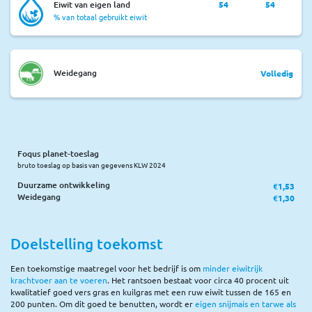
Eiwit van eigen land
54
54
% van totaal gebruikt eiwit
Weidegang
Volledig
Foqus planet-toeslag
bruto toeslag op basis van gegevens KLW 2024
Duurzame ontwikkeling
€1,53
Weidegang
€1,30
Doelstelling toekomst
Een toekomstige maatregel voor het bedrijf is om
minder eiwitrijk
krachtvoer aan te voeren
. Het rantsoen bestaat voor circa 40 procent uit
kwalitatief goed vers gras en kuilgras met een ruw eiwit tussen de 165 en
200 punten. Om dit goed te benutten, wordt er
eigen snijmais en tarwe als