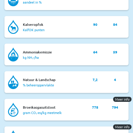
aandeel in %
Kalveropfok
90
84
KalfOK punten
Ammoniakemissie
64
59
kg NH₃-/ha
Natuur & Landschap
7,2
4
% beheeroppervlakte
Meer info
Broeikasgasuitstoot
778
794
gram CO₂-eq/kg meetmelk
Meer info