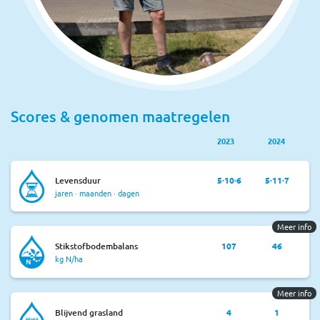
Scores & genomen maatregelen
2023
2024
Levensduur
5·10·6
5·11·7
jaren · maanden · dagen
Meer info
Stikstofbodembalans
107
46
kg N/ha
Meer info
Blijvend grasland
4
1